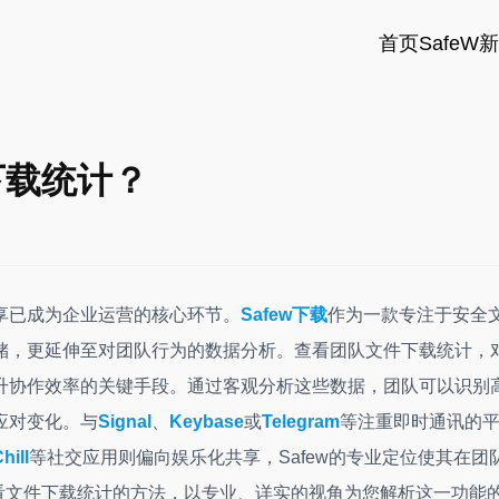
首页
SafeW
下载统计？
享已成为企业运营的核心环节。
Safew下载
作为一款专注于安全
储，更延伸至对团队行为的数据分析。查看团队文件下载统计，
升协作效率的关键手段。通过客观分析这些数据，团队可以识别
应对变化。与
Signal
、
Keybase
或
Telegram
等注重即时通讯的
hill
等社交应用则偏向娱乐化共享，Safew的专业定位使其在团
查看文件下载统计的方法，以专业、详实的视角为您解析这一功能