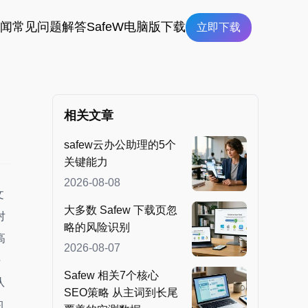
新闻
常见问题解答
SafeW电脑版下载
立即下载
相关文章
safew云办公助理的5个
关键能力
2026-08-08
文
大多数 Safew 下载页忽
对
略的风险识别
高
2026-08-07
平
Safew 相关7个核心
队
SEO策略 从主词到长尾
的