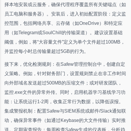
择本地安装或云服务，确保代理程序覆盖所有关键端点（如
员工电脑和服务器）。安装后，进入初始配置阶段：定义监
控范围，包括网络共享、云存储（如OneDrive）和特定应
用（如Telegram或SoulChill的传输渠道）。建议设置基础
阈值，例如，将“大容量文件”定义为单个文件超过100MB，
并监控每小时总传输量超过5GB的行为。
接下来，优化检测规则：在Safew管理控制台中，创建自定
义策略。例如，针对财务部门，设置规则禁止在非工作时间
向外部域名发送超过500MB的压缩文件；或对研发团队，
监控.exe文件的异常外传。同时，启用机器学习基线学习功
能：让系统运行1-2周，收集正常行为数据，以降低误报。
集成警报机制：配置Safew与SIEM系统或邮件/Slack通知联
动，确保异常事件（如通过Keybase的大文件传输）实时推
送。定期审查报告：每周检查Safew生成的仪表板，分析趋