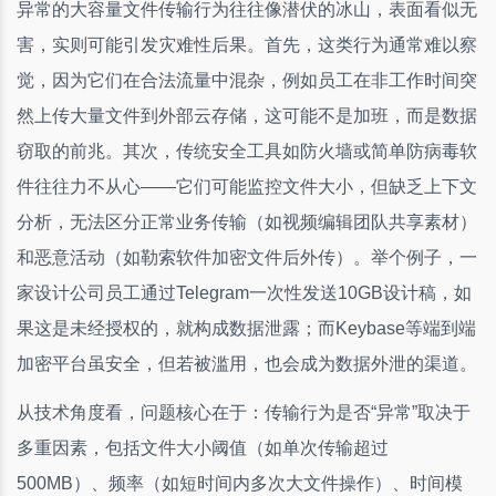
异常的大容量文件传输行为往往像潜伏的冰山，表面看似无
害，实则可能引发灾难性后果。首先，这类行为通常难以察
觉，因为它们在合法流量中混杂，例如员工在非工作时间突
然上传大量文件到外部云存储，这可能不是加班，而是数据
窃取的前兆。其次，传统安全工具如防火墙或简单防病毒软
件往往力不从心——它们可能监控文件大小，但缺乏上下文
分析，无法区分正常业务传输（如视频编辑团队共享素材）
和恶意活动（如勒索软件加密文件后外传）。举个例子，一
家设计公司员工通过Telegram一次性发送10GB设计稿，如
果这是未经授权的，就构成数据泄露；而Keybase等端到端
加密平台虽安全，但若被滥用，也会成为数据外泄的渠道。
从技术角度看，问题核心在于：传输行为是否“异常”取决于
多重因素，包括文件大小阈值（如单次传输超过
500MB）、频率（如短时间内多次大文件操作）、时间模