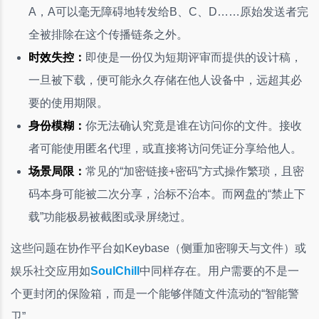
A，A可以毫无障碍地转发给B、C、D……原始发送者完
全被排除在这个传播链条之外。
时效失控：
即使是一份仅为短期评审而提供的设计稿，
一旦被下载，便可能永久存储在他人设备中，远超其必
要的使用期限。
身份模糊：
你无法确认究竟是谁在访问你的文件。接收
者可能使用匿名代理，或直接将访问凭证分享给他人。
场景局限：
常见的“加密链接+密码”方式操作繁琐，且密
码本身可能被二次分享，治标不治本。而网盘的“禁止下
载”功能极易被截图或录屏绕过。
这些问题在协作平台如Keybase（侧重加密聊天与文件）或
娱乐社交应用如
SoulChill
中同样存在。用户需要的不是一
个更封闭的保险箱，而是一个能够伴随文件流动的“智能警
卫”。