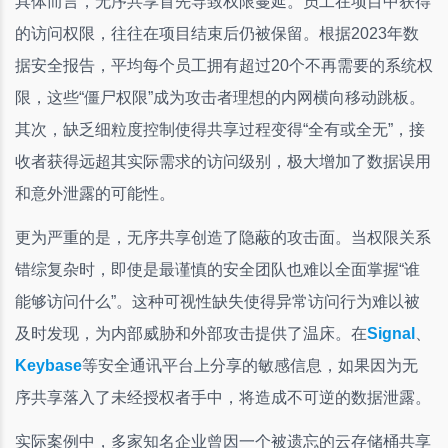
具体而言，无序共享首先导致权限蔓延。员工在项目中获得
的访问权限，往往在项目结束后仍被保留。根据2023年数
据安全报告，平均每个员工拥有超过20个不再需要的系统权
限，这些“僵尸权限”成为攻击者理想的内网横向移动跳板。
其次，缺乏细粒度控制使得共享过程变得“全有或全无”，接
收者获得远超其实际需求的访问级别，极大增加了数据误用
和意外泄露的可能性。
更为严重的是，无序共享创造了隐蔽的攻击面。当权限关系
错综复杂时，即使是最谨慎的安全团队也难以全面掌握“谁
能够访问什么”。这种可视性缺失使得异常访问行为难以被
及时发现，为内部威胁和外部攻击提供了温床。在
Signal
、
Keybase
等安全通讯平台上分享的敏感信息，如果因为无
序共享落入了未经授权者手中，将造成不可逆的数据泄露。
实际案例中，多家知名企业曾因一个被遗忘的云存储桶共享