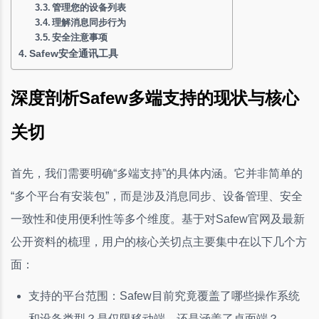
管理您的设备列表
理解消息同步行为
安全注意事项
Safew安全通讯工具
深度剖析Safew多端支持的现状与核心
关切
首先，我们需要明确“多端支持”的具体内涵。它并非简单的
“多个平台有安装包”，而是涉及消息同步、设备管理、安全
一致性和使用便利性等多个维度。基于对Safew官网及最新
公开资料的梳理，用户的核心关切点主要集中在以下几个方
面：
支持的平台范围：Safew目前究竟覆盖了哪些操作系统
和设备类型？是仅限移动端，还是涵盖了桌面端？