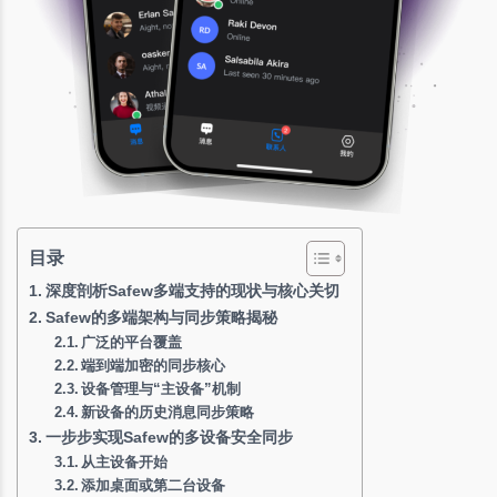
目录
深度剖析Safew多端支持的现状与核心关切
Safew的多端架构与同步策略揭秘
广泛的平台覆盖
端到端加密的同步核心
设备管理与“主设备”机制
新设备的历史消息同步策略
一步步实现Safew的多设备安全同步
从主设备开始
添加桌面或第二台设备