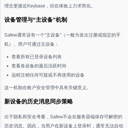
理念更接近Keybase，但在体验上力求简化。
设备管理与“主设备”机制
Safew通常设有一个“主设备”（一般为首次注册或指定的手
机）。用户可通过主设备：
查看所有已登录设备列表
查看各设备的最后活跃时间
远程注销任何可疑或不再使用的设备
这一机制在账户安全管理中具有关键意义。
新设备的历史消息同步策略
出于隐私和安全考量，Safew不会在服务器端保存可解密的
历史消息。因此，当用户在新设备上登录时，通常无法自动