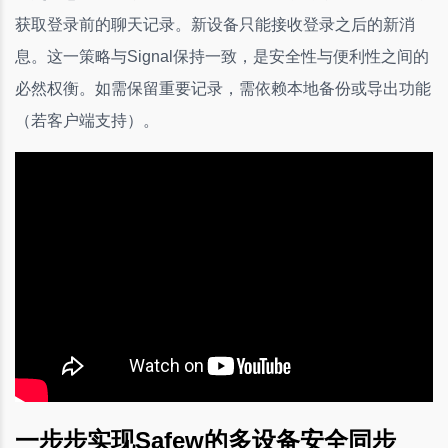
获取登录前的聊天记录。新设备只能接收登录之后的新消
息。这一策略与Signal保持一致，是安全性与便利性之间的
必然权衡。如需保留重要记录，需依赖本地备份或导出功能
（若客户端支持）。
一步步实现Safew的多设备安全同步