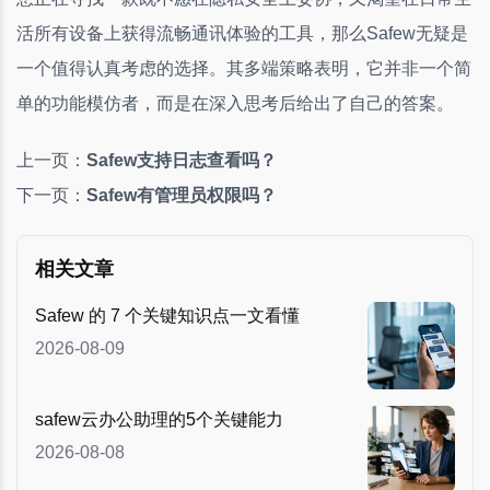
活所有设备上获得流畅通讯体验的工具，那么Safew无疑是
一个值得认真考虑的选择。其多端策略表明，它并非一个简
单的功能模仿者，而是在深入思考后给出了自己的答案。
上一页：
Safew支持日志查看吗？
下一页：
Safew有管理员权限吗？
相关文章
Safew 的 7 个关键知识点一文看懂
2026-08-09
safew云办公助理的5个关键能力
2026-08-08