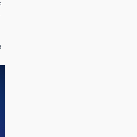
确
，
）
遵