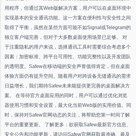
用程序，但通过其Web版解决方案，用户可以在桌面环境中
实现基本的安全通讯功能。这一方案在便利性与安全性之间
取得了平衡，虽然在某些方面可能不如Signal或Telegram的
独立客户端完善，但对于大多数桌面使用场景已足够。 对
于注重隐私的用户来说，选择通讯工具时需要综合考虑多个
因素：加密标准、跨平台可用性、功能完整性以及开发团队
的透明度。Safew在移动端的安全声誉值得肯定，但在桌面
体验方面仍有提升空间。随着用户对跨设备无缝通讯的需求
日益增长，我们期待Safew未来能提供更完善的桌面解决方
案。 在等待官方桌面应用的同时，用户可以通过优化浏览
器使用习惯和安全设置，最大化当前Web版的实用价值。同
时，保持对Safew官网动态的关注，将帮助您第一时间了解
平台的重要更新。 了解更多：欲获取Safew最新官方信息、
安全公告和功能更新，请访问Safew官网获取最准确、最及