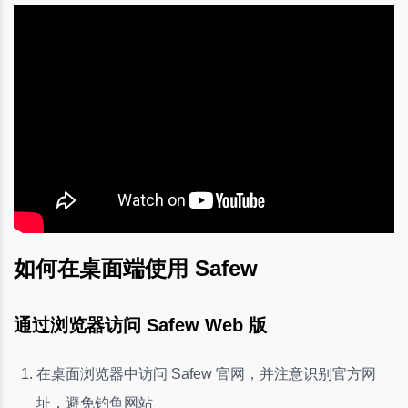
如何在桌面端使用 Safew
通过浏览器访问 Safew Web 版
在桌面浏览器中访问 Safew 官网，并注意识别官方网
址，避免钓鱼网站