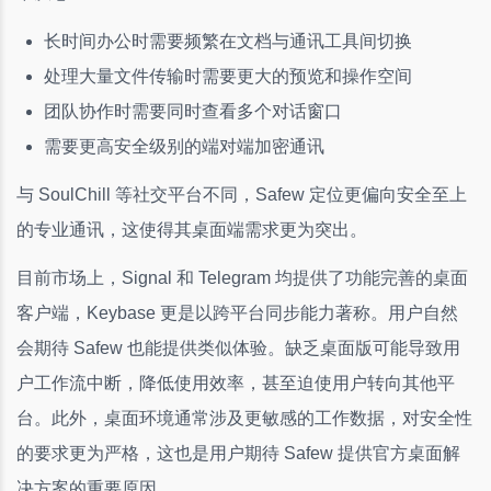
长时间办公时需要频繁在文档与通讯工具间切换
处理大量文件传输时需要更大的预览和操作空间
团队协作时需要同时查看多个对话窗口
需要更高安全级别的端对端加密通讯
与 SoulChill 等社交平台不同，Safew 定位更偏向安全至上
的专业通讯，这使得其桌面端需求更为突出。
目前市场上，Signal 和 Telegram 均提供了功能完善的桌面
客户端，Keybase 更是以跨平台同步能力著称。用户自然
会期待 Safew 也能提供类似体验。缺乏桌面版可能导致用
户工作流中断，降低使用效率，甚至迫使用户转向其他平
台。此外，桌面环境通常涉及更敏感的工作数据，对安全性
的要求更为严格，这也是用户期待 Safew 提供官方桌面解
决方案的重要原因。