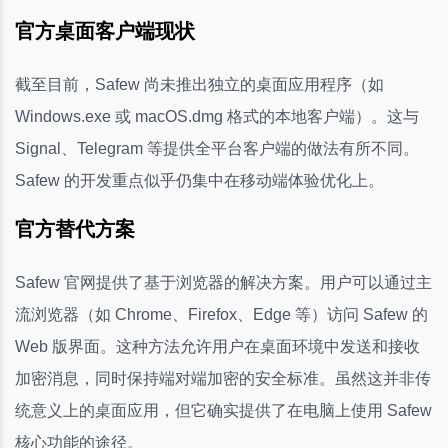
官方桌面客户端现状
截至目前，Safew 尚未推出独立的桌面应用程序（如
Windows.exe 或 macOS.dmg 格式的本地客户端）。这与
Signal、Telegram 等提供全平台客户端的做法有所不同。
Safew 的开发重点似乎仍集中在移动端体验优化上。
官方替代方案
Safew 官网提供了基于浏览器的解决方案。用户可以通过主
流浏览器（如 Chrome、Firefox、Edge 等）访问 Safew 的
Web 版界面。这种方法允许用户在桌面环境中发送和接收
加密消息，同时保持端对端加密的安全标准。虽然这并非传
统意义上的桌面应用，但它确实提供了在电脑上使用 Safew
核心功能的途径。