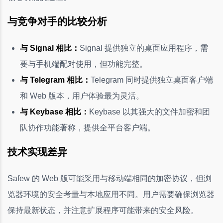
与竞争对手的比较分析
与 Signal 相比：
Signal 提供独立的桌面应用程序，需
要与手机端配对使用，但功能完整。
与 Telegram 相比：
Telegram 同时提供独立桌面客户端
和 Web 版本，用户体验最为灵活。
与 Keybase 相比：
Keybase 以其强大的文件加密和团
队协作功能著称，提供全平台客户端。
技术实现差异
Safew 的 Web 版可能采用与移动端相同的加密协议，但浏
览器环境的安全考量与本地应用不同。用户需要确保浏览器
保持最新状态，并注意扩展程序可能带来的安全风险。