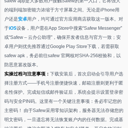
safew app是大多数用户接触Safew的第一入口，它将强大
的端到端加密能力浓缩于方寸屏幕之间。无论是iPhone用
户还是
安卓
用户，均可通过官方应用商店获取这一版本。对
于
iOS
设备，用户需在App Store中搜索“Safew Messenger”
或“Safew – 云办公助理”，确保开发者信息与官方一致；安
卓用户则优先推荐通过Google Play Store下载，若需获取
safew apk，务必前往safew 官网核对SHA-256校验和，以
防恶意篡改版本。
实操过程与注意事项：
下载安装后，首次启动会引导用户选
择注册方式——手机号注册便捷快速，邮箱注册则更利于匿
名性保护。完成短信或邮件验证后，系统会提示设置登录密
码与安全PIN码。这里有一个关键注意事项：务必牢记您的
主密码！ 由于Safew采用零知识架构，服务器无法存储您的
明文密码，一旦遗忘将无法恢复账户内的任何数据。完成基