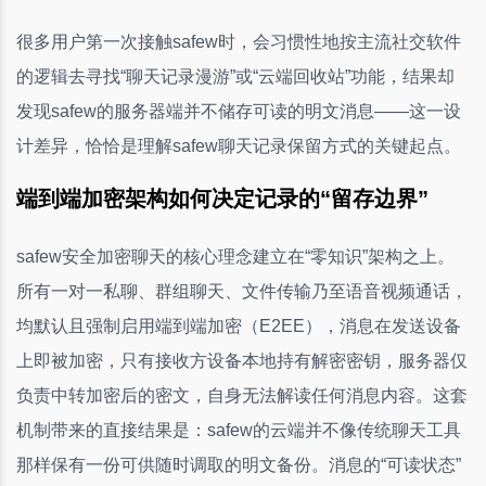
很多用户第一次接触safew时，会习惯性地按主流社交软件
的逻辑去寻找“聊天记录漫游”或“云端回收站”功能，结果却
发现safew的服务器端并不储存可读的明文消息——这一设
计差异，恰恰是理解safew聊天记录保留方式的关键起点。
端到端加密架构如何决定记录的“留存边界”
safew安全加密聊天的核心理念建立在“零知识”架构之上。
所有一对一私聊、群组聊天、文件传输乃至语音视频通话，
均默认且强制启用端到端加密（E2EE），消息在发送设备
上即被加密，只有接收方设备本地持有解密密钥，服务器仅
负责中转加密后的密文，自身无法解读任何消息内容。这套
机制带来的直接结果是：safew的云端并不像传统聊天工具
那样保有一份可供随时调取的明文备份。消息的“可读状态”