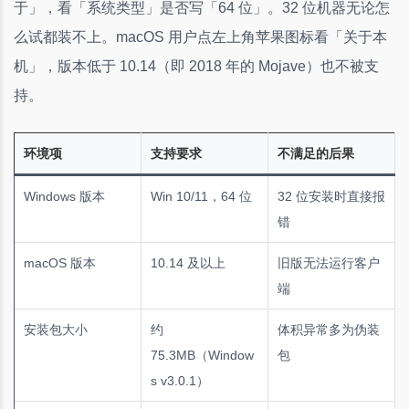
于」，看「系统类型」是否写「64 位」。32 位机器无论怎
么试都装不上。macOS 用户点左上角苹果图标看「关于本
机」，版本低于 10.14（即 2018 年的 Mojave）也不被支
持。
环境项
支持要求
不满足的后果
Windows 版本
Win 10/11，64 位
32 位安装时直接报
错
macOS 版本
10.14 及以上
旧版无法运行客户
端
安装包大小
约
体积异常多为伪装
75.3MB（Window
包
s v3.0.1）