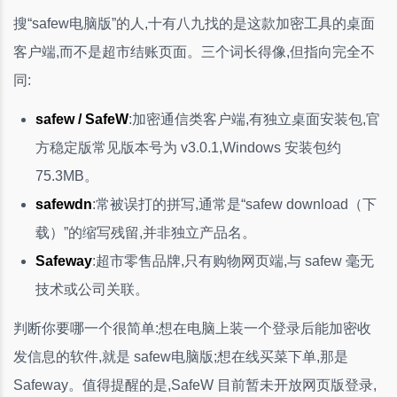
搜“safew电脑版”的人,十有八九找的是这款加密工具的桌面
客户端,而不是超市结账页面。三个词长得像,但指向完全不
同:
safew / SafeW
:加密通信类客户端,有独立桌面安装包,官
方稳定版常见版本号为 v3.0.1,Windows 安装包约
75.3MB。
safewdn
:常被误打的拼写,通常是“safew download（下
载）”的缩写残留,并非独立产品名。
Safeway
:超市零售品牌,只有购物网页端,与 safew 毫无
技术或公司关联。
判断你要哪一个很简单:想在电脑上装一个登录后能加密收
发信息的软件,就是 safew电脑版;想在线买菜下单,那是
Safeway。值得提醒的是,SafeW 目前暂未开放网页版登录,