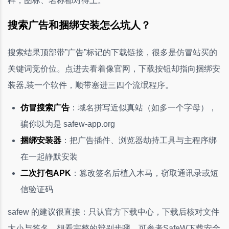
样，图标、名称都对得上。
搜索广告和捆绑安装怎么坑人？
搜索结果顶部带”广告”标记的下载链接，很多是仿冒站买的
关键词竞价位。点进去看着像官网，下载按钮却指向捆绑安
装器,装一个软件，顺带塞进三四个流氓程序。
仿冒搜索广告
：域名拼写近似真站（如多一个字母），
骗你以为是 safew-app.org
捆绑安装器
：把广告插件、浏览器劫持工具与主程序绑
在一起静默安装
二次打包APK
：篡改签名后植入木马，窃取通讯录或短
信验证码
safew 的建议很直接：只认官方下载中心，下载后核对文件
大小与签名。想看完整的辨别步骤，可参考SafeW下载安全