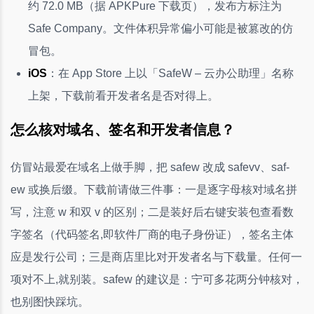
约 72.0 MB（据 APKPure 下载页），发布方标注为
Safe Company。文件体积异常偏小可能是被篡改的仿
冒包。
iOS
：在 App Store 上以「SafeW – 云办公助理」名称
上架，下载前看开发者名是否对得上。
怎么核对域名、签名和开发者信息？
仿冒站最爱在域名上做手脚，把 safew 改成 safevv、saf-
ew 或换后缀。下载前请做三件事：一是逐字母核对域名拼
写，注意 w 和双 v 的区别；二是装好后右键安装包查看数
字签名（代码签名,即软件厂商的电子身份证），签名主体
应是发行公司；三是商店里比对开发者名与下载量。任何一
项对不上,就别装。safew 的建议是：宁可多花两分钟核对，
也别图快踩坑。